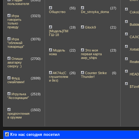
пользователя
(55)
(27)
Общество
De_stroyka_doma
Coko
Игра
(3323)
говорить
только
Bubbl
правду
(19)
Glock9
(21)
[Модель]ПМ
ГШ-18
CAJI
Игра
(3076)
"обломай
товарища"
Xott
Модель
(22)
Это моя
(23)
ножа
первая карта
awp_ships
Опиши
(2700)
Realt
аватарку
сверху :)
AK74u(С
(26)
Counter Strike
(6)
HEA
глушителем
Thunder!
Флуд
(2699)
и без)
смайлами!
$Tize
Игрулька
(2519)
"Ассоциации"
(1502)
предпочтения
в оружии
Кто нас сегодня посетил