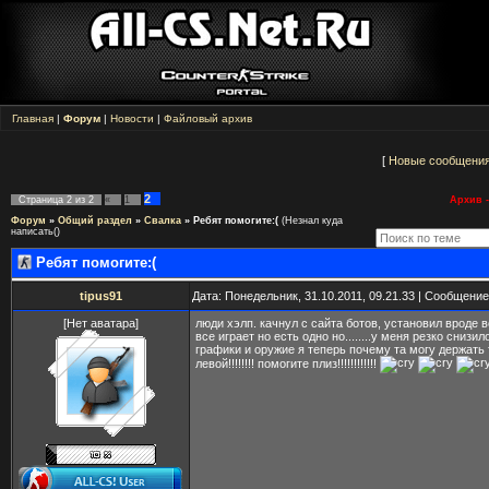
Главная
|
Форум
|
Новости
|
Файловый архив
[
Новые сообщени
2
Страница
2
из
2
«
1
Архив -
Форум
»
Общий раздел
»
Свалка
»
Ребят помогите:(
(Незнал куда
написать()
Ребят помогите:(
tipus91
Дата: Понедельник, 31.10.2011, 09.21.33 | Сообщени
[Нет аватара]
люди хэлп. качнул с сайта ботов, установил вроде в
все играет но есть одно но........у меня резко снизи
графики и оружие я теперь почему та могу держать 
левой!!!!!!!! помогите плиз!!!!!!!!!!!!