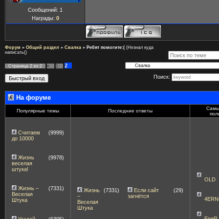
Сообщений:
1
Награды:
0
Форум
»
Общий раздел
»
Свалка
»
Ребят помогите:(
(Незнал куда
написать()
2
Страница
2
из
2
«
1
Поиск:
На форуме
Самы
Популярные темы
Последние ответы
пол
Считаем
(9999)
до 10000
Жизнь
(9978)
веселая
штука!
OLD
Жизнь –
(7331)
Жизнь
(7331)
Если сайт
(29)
Веселая
–
загнётся
4ERN
Штука
Веселая
Штука
EneR
Угадай
(6395)