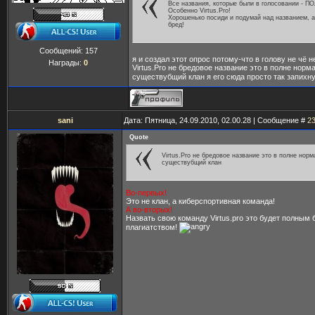
Все названия, которые были в голосовании - 
Особенно Virtus.Pro!
Хорошенько посиди и подумай над названием, а
бред!
Сообщений:
157
я и создал этот опрос потому-что в голову не чё н
Награды:
0
Virtus.Pro не бредовое название это в полне нор
существубщий клан я его сюда просто так запихн
sani
Дата: Пятница, 24.09.2010, 02.00.28 | Сообщение #
2
Quote
Virtus.Pro не бредовое название это в полне нор
существубщий клан
Во-первых!
Это не клан, а киберспортивная команда!
А во-вторых!
Назвать свою команду Virtus.pro это будет полным 
плагиатством!