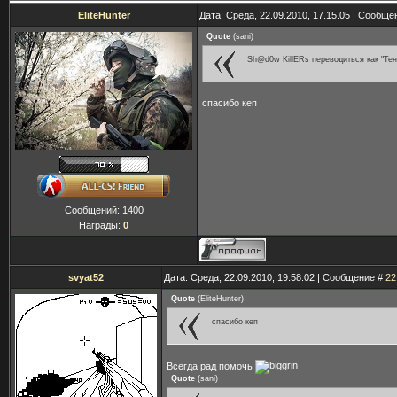
EliteHunter
Дата: Среда, 22.09.2010, 17.15.05 | Сообщ
Quote
(
sani
)
Sh@d0w KillERs переводиться как "Те
спасибо кеп
Сообщений:
1400
Награды:
0
svyat52
Дата: Среда, 22.09.2010, 19.58.02 | Сообщение #
22
Quote
(
EliteHunter
)
спасибо кеп
Всегда рад помочь
Quote
(
sani
)