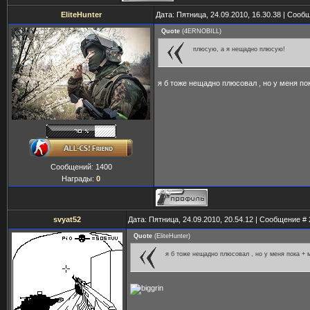
EliteHunter
Дата: Пятница, 24.09.2010, 16.30.38 | Соо
Quote
(
4ERNOBILL
)
плюсую, а я нещадно плюсую!
я б тоже нещадно плюсовал , но у меня по
Сообщений:
1400
Награды:
0
svyat52
Дата: Пятница, 24.09.2010, 20.54.12 | Сообщение #
Quote
(
EliteHunter
)
я б тоже нещадно плюсовал , но у меня пока + 