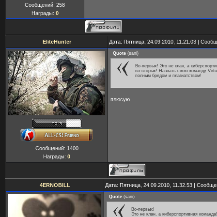
Сообщений:
258
Награды:
0
EliteHunter
Дата: Пятница, 24.09.2010, 11.21.03 | Сооб
Quote
(
sani
)
Во-первых! Это не клан, а киберспорт
во-вторых! Назвать свою команду Virtu
полным бредом и плагиатством!
плюсую
Сообщений:
1400
Награды:
0
4ERNOBILL
Дата: Пятница, 24.09.2010, 11.32.53 | Сообщ
Quote
(
sani
)
Во-первых!
Это не клан, а киберспортивная команда