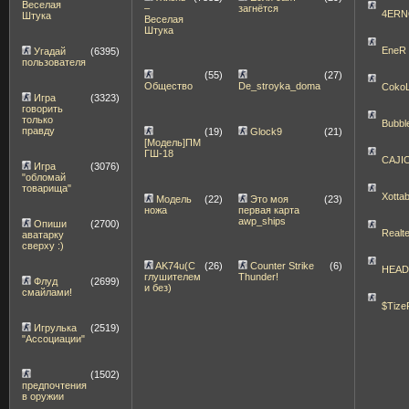
Веселая
–
загнётся
4ERN
Штука
Веселая
Штука
EneR
Угадай
(6395)
пользователя
(55)
(27)
Общество
De_stroyka_doma
Coko
Игра
(3323)
говорить
только
Bubbl
правду
(19)
Glock9
(21)
[Модель]ПМ
ГШ-18
CAJI
Игра
(3076)
"обломай
товарища"
Xott
Модель
(22)
Это моя
(23)
ножа
первая карта
awp_ships
Опиши
(2700)
Realt
аватарку
сверху :)
AK74u(С
(26)
Counter Strike
(6)
HEA
глушителем
Thunder!
Флуд
(2699)
и без)
смайлами!
$Tize
Игрулька
(2519)
"Ассоциации"
(1502)
предпочтения
в оружии