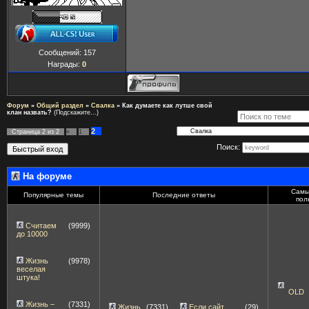
Сообщений:
157
Награды:
0
Форум
»
Общий раздел
»
Свалка
»
Как думаете как лутше свой
клан назвать?
(Подскажите...)
2
Страница
2
из
2
«
1
Поиск:
На форуме
Самы
Популярные темы
Последние ответы
пол
Считаем
(9999)
до 10000
Жизнь
(9978)
веселая
штука!
OLD
Жизнь –
(7331)
Жизнь
(7331)
Если сайт
(29)