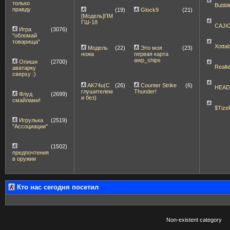
только
Bubbl
правду
(19)
Glock9
(21)
[Модель]ПМ
ГШ-18
CAJI
Игра
(3076)
"обломай
товарища"
Xott
Модель
(22)
Это моя
(23)
ножа
первая карта
awp_ships
Опиши
(2700)
Realt
аватарку
сверху :)
AK74u(С
(26)
Counter Strike
(6)
HEA
глушителем
Thunder!
Флуд
(2699)
и без)
смайлами!
$Tize
Игрулька
(2519)
"Ассоциации"
(1502)
предпочтения
в оружии
Кто нас сегодня посетил
Non-existent category