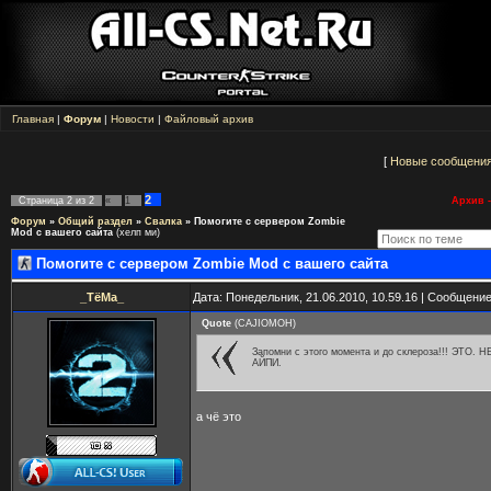
Главная
|
Форум
|
Новости
|
Файловый архив
[
Новые сообщени
2
Страница
2
из
2
«
1
Архив -
Форум
»
Общий раздел
»
Свалка
»
Помогите с сервером Zombie
Mod с вашего сайта
(хелп ми)
Помогите с сервером Zombie Mod с вашего сайта
_ТёМа_
Дата: Понедельник, 21.06.2010, 10.59.16 | Сообщени
Quote
(
CAJIOMOH
)
Запомни с этого момента и до склероза!!! ЭТО.
АЙПИ.
а чё это