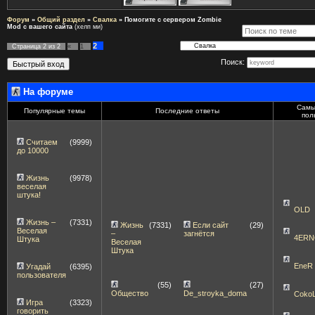
Форум
»
Общий раздел
»
Свалка
»
Помогите с сервером Zombie
Mod с вашего сайта
(хелп ми)
2
Страница
2
из
2
«
1
Поиск:
На форуме
Самы
Популярные темы
Последние ответы
пол
Считаем
(9999)
до 10000
Жизнь
(9978)
веселая
штука!
OLD
Жизнь –
(7331)
Жизнь
(7331)
Если сайт
(29)
Веселая
–
загнётся
4ERN
Штука
Веселая
Штука
EneR
Угадай
(6395)
пользователя
(55)
(27)
Общество
De_stroyka_doma
Coko
Игра
(3323)
говорить