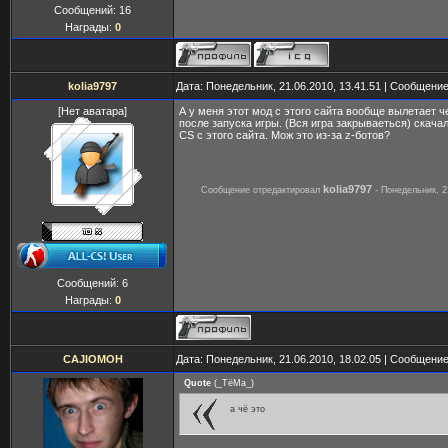
Сообщений:
16
Награды:
0
kolia9797
Дата: Понедельник, 21.06.2010, 13.41.51 | Сообщени
[Нет аватара]
А у меня этот мод с этого сайта вообще вылетает ч
после запуска игры. (Вся игра закрываеться) скачал
CS с этого сайта. Мож это из-за z-ботов?
kolia9797
Сообщение отредактировал
-
Понедельник, 2
Сообщений:
6
Награды:
0
CAJIOMOH
Дата: Понедельник, 21.06.2010, 18.02.05 | Сообщени
Quote
(
_ТёМа_
)
а чё это