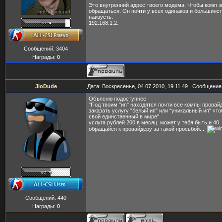
Это внутренний адрес твоего модема. Чтобы комп з
обращаться. Он почти у всех одинаков и большинст
наизусть.
192.168.1.2.
Сообщений:
3404
Награды:
0
JioDude
Дата: Воскресенье, 04.07.2010, 19.11.49 | Сообщени
Объясню подоступнее:
"Под твоим "ип" находятся почти все компы провай
заказать услугу "белый ип" или "уникальный ип" чт
свой единственный в мире"
услуга рублей 200 в месяц, может у тебя быть и 40
обращайся к провайдеру за такой просьбой....
Сообщений:
440
Награды:
0