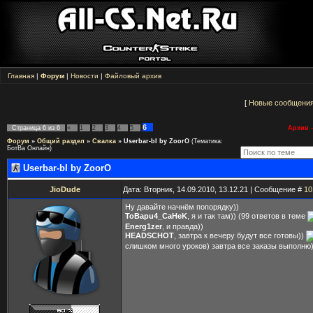
Главная
|
Форум
|
Новости
|
Файловый архив
[
Новые сообщени
6
Страница
6
из
6
«
1
2
3
4
5
Архив -
Форум
»
Общий раздел
»
Свалка
»
Userbar-bI by ZoorO
(Тематика:
БотВа Онлайн)
Userbar-bI by ZoorO
JioDude
Дата: Вторник, 14.09.2010, 13.12.21 | Сообщение #
10
Ну давайте начнём попорядку))
ToBapu4_CaHeK
, я и так там)) (99 ответов в теме
Energ1zer
, и правда))
HEADSCHOT
, завтра к вечеру будут все готовы))
слишком много уроков) завтра все заказы выполню