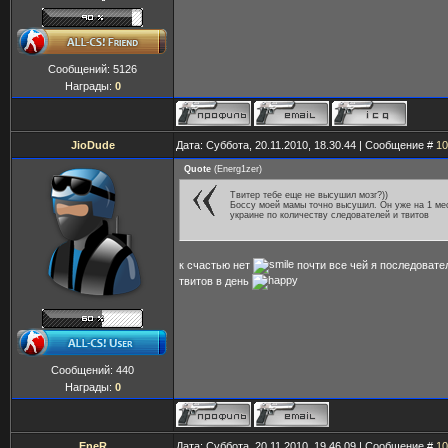
Сообщений:
5126
Награды:
0
JioDude
Дата: Суббота, 20.11.2010, 18.30.44 | Сообщение #
10
Quote
(
Energ1zer
)
Твитер тебе еще не высушил мозг?))
Боссу моей мамы точно высушил. Он уже на 1 ме
украине по количеству следователей и твитов
к счастью нет
почти все чей я последовате
твитов в день
Сообщений:
440
Награды:
0
EneR
Дата: Суббота, 20.11.2010, 19.46.09 | Сообщение #
10