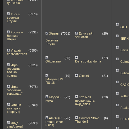
до 10000
Жизнь
(9978)
веселая
штука!
OLD
Жизнь –
(7331)
Жизнь
(7331)
Если сайт
(29)
Веселая
–
загнётся
4ERN
Штука
Веселая
Штука
EneR
Угадай
(6395)
пользователя
(55)
(27)
Общество
De_stroyka_doma
Coko
Игра
(3323)
говорить
только
Bubbl
правду
(19)
Glock9
(21)
[Модель]ПМ
ГШ-18
CAJI
Игра
(3076)
"обломай
товарища"
Xott
Модель
(22)
Это моя
(23)
ножа
первая карта
awp_ships
Опиши
(2700)
Realt
аватарку
сверху :)
AK74u(С
(26)
Counter Strike
(6)
HEA
глушителем
Thunder!
Флуд
(2699)
и без)
смайлами!