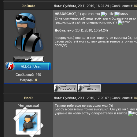
JioDude
Дата: Суббота, 20.11.2010, 16.24.24 | Сообщение #
10
HEADSCHOT
, 1) да незачто)
2) не сомневаюсь)) ведь всё-таки я больше на авах
графики для сайтов специализируюсь))
Добавлено
(20.11.2010, 16.24.24)
---------------------------------------------
я вернулся:) поспал в твиттере чуток (месяца 2), п
своей работе)) могу кстати делать теперь это намн
прежде)
Сообщений:
440
Награды:
0
EneR
Дата: Суббота, 20.11.2010, 17.20.07 | Сообщение #
10
[Нет аватара]
Твитер тебе еще не высушил мозг?))
Боссу моей мамы точно высушил. Он уже на 1 мест
украине по количеству следователей и твитов