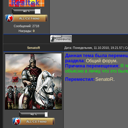
Сообщений:
2718
Награды:
0
SenatoR
Дата: Понедельник, 11.10.2010, 19.21.57 |
Данная тема была перемещ
раздела:
Общий форум
.
Причина перемещения:
Я т
объясню в личку, что это был
Переместил:
SenatoR
.