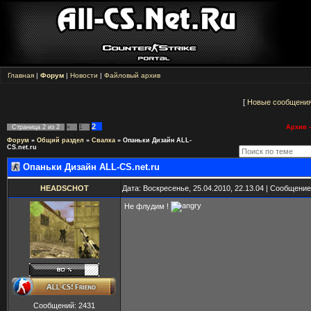
Главная
|
Форум
|
Новости
|
Файловый архив
[
Новые сообщени
2
Страница
2
из
2
«
1
Архив -
Форум
»
Общий раздел
»
Свалка
»
Опаньки Дизайн ALL-
CS.net.ru
Опаньки Дизайн ALL-CS.net.ru
HEADSCHOT
Дата: Воскресенье, 25.04.2010, 22.13.04 | Сообщени
Не флудим !
Сообщений:
2431