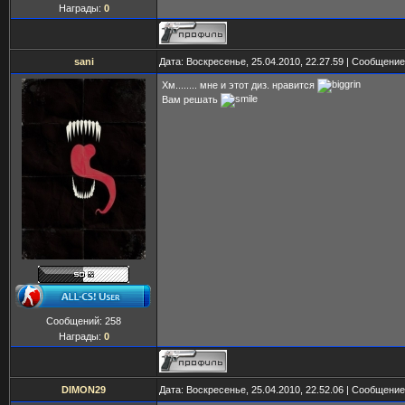
Награды:
0
sani
Дата: Воскресенье, 25.04.2010, 22.27.59 | Сообщени
Хм........ мне и этот диз. нравится
Вам решать
Сообщений:
258
Награды:
0
DIMON29
Дата: Воскресенье, 25.04.2010, 22.52.06 | Сообщени