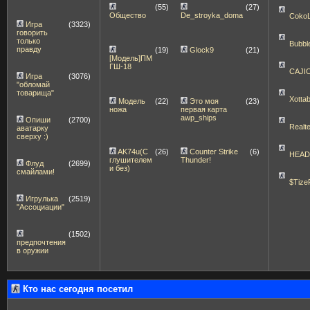
(55)
(27)
Общество
De_stroyka_doma
Coko
Игра
(3323)
говорить
только
Bubbl
правду
(19)
Glock9
(21)
[Модель]ПМ
ГШ-18
CAJI
Игра
(3076)
"обломай
товарища"
Xott
Модель
(22)
Это моя
(23)
ножа
первая карта
awp_ships
Опиши
(2700)
Realt
аватарку
сверху :)
AK74u(С
(26)
Counter Strike
(6)
HEA
глушителем
Thunder!
Флуд
(2699)
и без)
смайлами!
$Tize
Игрулька
(2519)
"Ассоциации"
(1502)
предпочтения
в оружии
Кто нас сегодня посетил