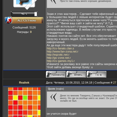
Просто там очень много хороших дизайнеров..
Знаю я этих мастеров... Сделают тебе офигенный 
у большинства людей с левым интернетом будет гру
минуты. И начнуться претензии в мини-чате:"Пачим
грзитсо?" "Фигня ваш сайт я зайти не могу" И.Т.Д.
Этот сайт использует стандартный шаблон. Скрипто
Сообщений:
5126
использовано единицы. В любом случае это просто
Награды:
0
стандартные виды.
Никаких понтов на сайте нет. Все это обеспечивае
загрузку и много людей. Если менять шаблон то тол
навороченый.
Ах да еще эти мастера дадут тебе популярный шаб
http://cs-fanats.clan.s
http://www.fan-zona.net.r
http://eqzotic.net.r
http://gs-zone.net.r
http://cs-games.my1.r
Извините за рекламу все равно эти сайты нихрена 
Чтоб зайти добавь вконце букву: u
Realtek
Дата: Четверг, 10.06.2010, 12.04.18 | Сообщение #
27
Quote
(
teajke
)
Денег по мнению Товарича_Санька у Нуклиара(Гл
много. Но где он вообще никто не знает. Он уже
онлайн не был.
он учится скора будет