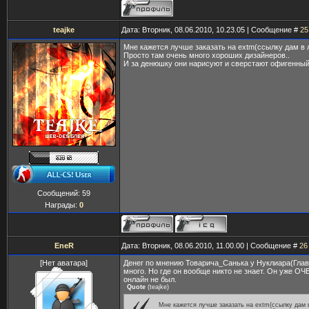
teajke
Дата: Вторник, 08.06.2010, 10.23.05 | Сообщение #
25
Мне кажется лучше заказать на extm(ссылку дам в 
Просто там очень много хороших дизайнеров..
И за денюшку они нарисуют и сверстают офигенный
Сообщений:
59
Награды:
0
EneR
Дата: Вторник, 08.06.2010, 11.00.00 | Сообщение #
26
[Нет аватара]
Денег по мнению Товарича_Санька у Нуклиара(Глав
много. Но где он вообще никто не знает. Он уже О
онлайн не был.
Quote
(
teajke
)
Мне кажется лучше заказать на extm(ссылку дам 