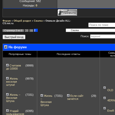
Сообщений:
582
Награды:
0
Форум
»
Общий раздел
»
Свалка
»
Опаньки Дизайн ALL-
CS.net.ru
2
Страница
2
из
2
«
1
Поиск:
На форуме
Самы
Популярные темы
Последние ответы
пол
Считаем
(9999)
до 10000
Жизнь
(9978)
веселая
штука!
OLD
Жизнь –
(7331)
Жизнь
(7331)
Если сайт
(29)
Веселая
–
загнётся
4ERN
Штука
Веселая
Штука
EneR
Угадай
(6395)
пользователя