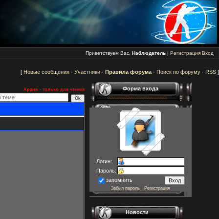
Приветствуем Вас,
Наблюдатель
|
Регистрация
Вход
[
Новые сообщения
·
Участники
·
Правила форума
·
Поиск по форуму
·
RSS
]
Форма входа
Архив - только для чтения
Логин:
Пароль:
запомнить
Забыл пароль
·
Регистрация
Новости