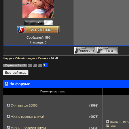
Сообщений:
898
Награды:
0
Форум
»
Общий раздел
»
Свалка
»
66 all
3
Страница
3
из
3
«
1
2
На форуме
Популярные темы
Считаем до 10000
(9999)
Жизнь веселая штука!
(9978)
Жизнь – Вес
Штука
Жизнь – Веселая Штука
(7331)