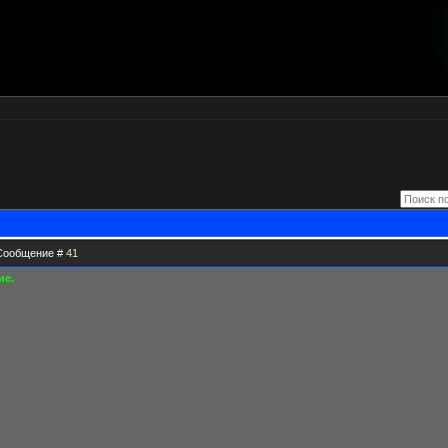
| Сообщение #
41
ие.