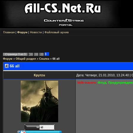
Главная
|
Форум
|
Новости
|
Файловый архив
3
Страница
3
из
3
«
1
2
Форум
»
Общий раздел
»
Свалка
»
66 all
66 all
Крутzu
Дата: Четверг, 21.01.2010, 13.24.40 
Volk-tracers:
Флуд. Предупрежден