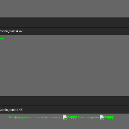
| Сообщение #
42
ие.
| Сообщение #
43
По флудили в этой теме и хватит
Тема закрыта