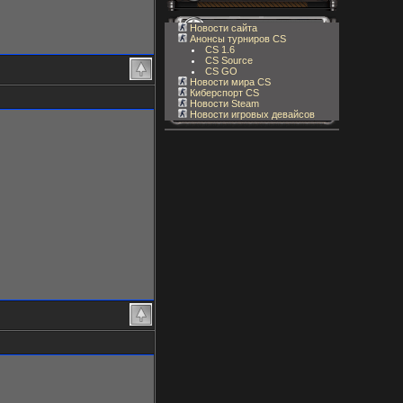
Новости сайта
Анонсы турниров CS
CS 1.6
CS Source
CS GO
Новости мира CS
Киберспорт CS
Новости Steam
Новости игровых девайсов