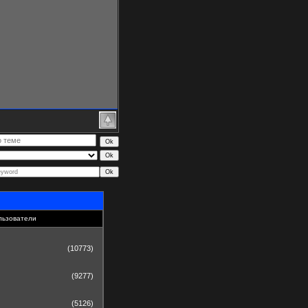
льзователи
(10773)
(9277)
(5126)