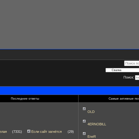
Поиск:
Последние ответы
Самые активные по
OLD
4ERNOBILL
елая
(7331)
Если сайт загнётся
(29)
EneR