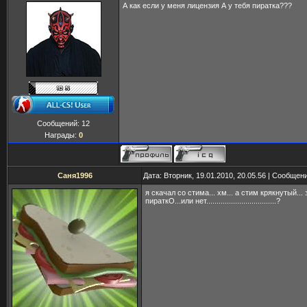
А как если у меня лицензия А у тебя пиратка???
Сообщений:
12
Награды:
0
Саня1996
Дата: Вторник, 19.01.2010, 20.05.56 | Сообщен
я скачал со стима... хм... а стим крякнутый...
пираткО...или нет..................................?