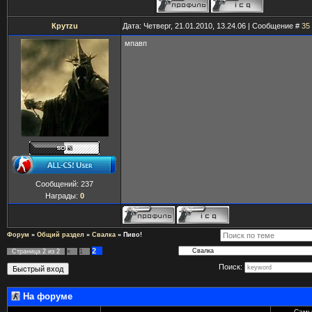
Крутzu
Дата: Четверг, 21.01.2010, 13.24.06 | Сообщение #
35
мпавп
Сообщений:
237
Награды:
0
Форум
»
Общий раздел
»
Свалка
»
Пиво!
2
Страница
2
из
2
«
1
Поиск:
На форуме
Самы