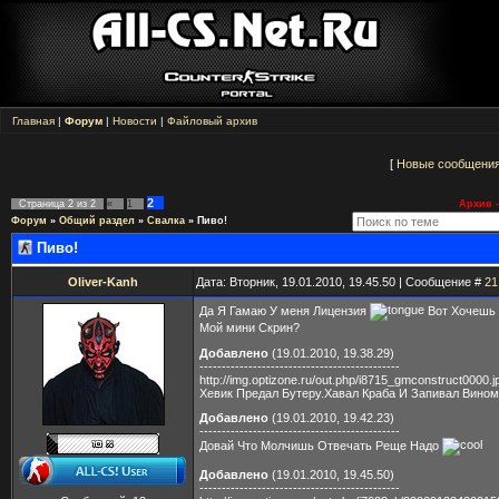
Главная
|
Форум
|
Новости
|
Файловый архив
[
Новые сообщени
2
Страница
2
из
2
«
1
Архив -
Форум
»
Общий раздел
»
Свалка
»
Пиво!
Пиво!
Oliver-Kanh
Дата: Вторник, 19.01.2010, 19.45.50 | Сообщение #
21
Да Я Гамаю У меня Лицензия
Вот Хочешь
Мой мини Скрин?
Добавлено
(19.01.2010, 19.38.29)
---------------------------------------------
http://img.optizone.ru/out.php/i8715_gmconstruct0000.j
Хевик Предал Бутеру.Хавал Краба И Запивал Вино
Добавлено
(19.01.2010, 19.42.23)
---------------------------------------------
Довай Что Молчишь Отвечать Реще Надо
Добавлено
(19.01.2010, 19.45.50)
---------------------------------------------