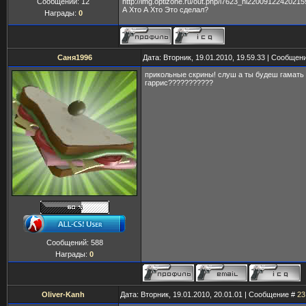
http://img.optizone.ru/out.php/i7623_hl22009122420215
Сообщений:
12
А Хто А Хто Это сделал?
Награды:
0
Саня1996
Дата: Вторник, 19.01.2010, 19.59.33 | Сообщен
прикольные скрины! слуш а ты будеш гамать
гаррис???????????
Сообщений:
588
Награды:
0
Oliver-Kanh
Дата: Вторник, 19.01.2010, 20.01.01 | Сообщение #
23