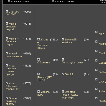
Популярные темы
Последние ответы
пол
Считаем
(9999)
до 10000
Жизнь
(9978)
веселая
штука!
OLD
Жизнь –
(7331)
Жизнь
(7331)
Если сайт
(29)
Веселая
–
загнётся
4ERN
Штука
Веселая
Штука
EneR
Угадай
(6395)
пользователя
(55)
(27)
Общество
De_stroyka_doma
Coko
Игра
(3323)
говорить
только
Bubbl
правду
(19)
Glock9
(21)
[Модель]ПМ
ГШ-18
CAJI
Игра
(3076)
"обломай
товарища"
Xott
Модель
(22)
Это моя
(23)
ножа
первая карта
awp_ships
Опиши
(2700)
Realt
аватарку
сверху :)