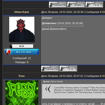
Oliver-Kanh
Дата: Вторник, 19.01.2010, 20.33.49 | Сообщение #
29
Добавил
Добавлено
(19.01.2010, 20.33.49)
---------------------------------------------
Довай Добовлсяйся!
Сообщений:
12
Награды:
0
Fess
Дата: Вторник, 19.01.2010, 20.57.51 | Сообщение #
30
Quote
(
Oliver-Kanh
)
Саня1996 Читаешь Книги Сталкер?? Мне На Новы
(Фанаты Сталкера) Подарили 3 Книги Выбор Оруж
Зоны,В зоне Тумана Что Посоветуешь Сначала Пр
хоть я не фанат сталкера я те отвечу читай........ В