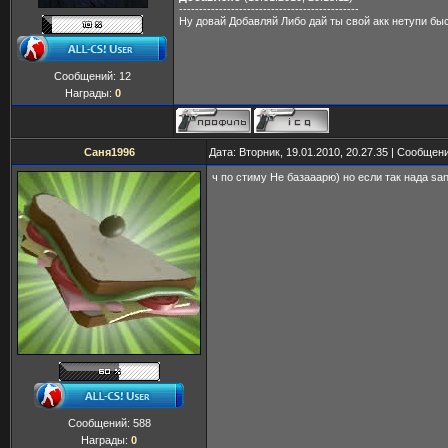
---------------------------------------------
Ну довай Добавляй Либо дай ты свой акк нетупи бы
Сообщений:
12
Награды:
0
Саня1996
Дата: Вторник, 19.01.2010, 20.27.35 | Сообщен
ч по стиму Не базааарю) но если так нада sa
Сообщений:
588
Награды:
0