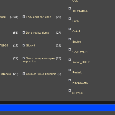
OLD
4ERNOBILL
елая
(7331)
Если сайт загнётся
(29)
EneR
CokoL
(55)
De_stroyka_doma
(27)
Bubble
 ГШ-18
(19)
Glock9
(21)
CAJIOMOH
а
(22)
Это моя первая карта
(23)
awp_ships
Xottab_DUTY
Realtek
шителем
(26)
Counter Strike Thunder!
(6)
HEADSCHOT
$TizeR$