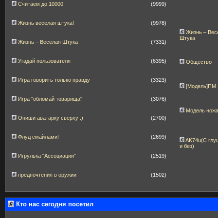
Считаем до 10000
(9999)
Жизнь веселая штука!
(9978)
Жизнь – Вес
Штука
Жизнь – Веселая Штука
(7331)
Угадай пользователя
(6395)
Общество
Игра говорить только правду
(3323)
[Модель]ПМ
Игра "обломай товарища"
(3076)
Модель нож
Опиши аватарку сверху :)
(2700)
Флуд смайлами!
(2699)
AK74u(С глу
и без)
Игрулька "Ассоциации"
(2519)
предпочтения в оружии
(1502)
Кто нас сегодня посетил