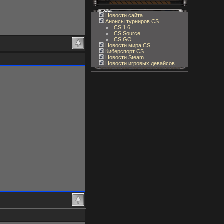
Новости сайта
Анонсы турниров CS
CS 1.6
CS Source
CS GO
Новости мира CS
Киберспорт CS
Новости Steam
Новости игровых девайсов