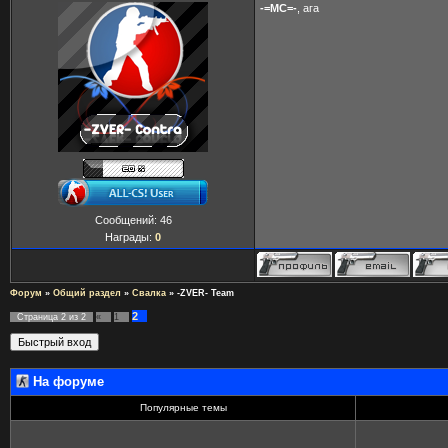
-=MC=-
, ага
Сообщений:
46
Награды:
0
Форум
»
Общий раздел
»
Свалка
»
-ZVER- Team
2
Страница
2
из
2
«
1
На форуме
Популярные темы