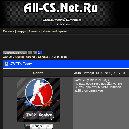
Главная
|
Форум
|
Новости
|
Файловый архив
2
Страница
2
из
2
«
1
Форум
»
Общий раздел
»
Свалка
»
-ZVER- Team
-ZVER- Team
Conrta
Дата: Четверг, 18.06.2009, 08.17.58 
-=MC=-
, у меня 21,28,35
на наш серв токо под 21 пустил
35 там про стрим чето написал
а 28 с сл связыное