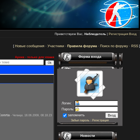
Приветствуем Вас,
Наблюдатель
|
Регистрация
Вход
[
Новые сообщения
·
Участники
·
Правила форума
·
Поиск по форуму
·
RSS
]
Форма входа
Архив - только для чтения
Логин:
Пароль:
Conrta
запомнить
-
Четверг, 18.06.2009, 08.18.23
Забыл пароль
·
Регистрация
Новости