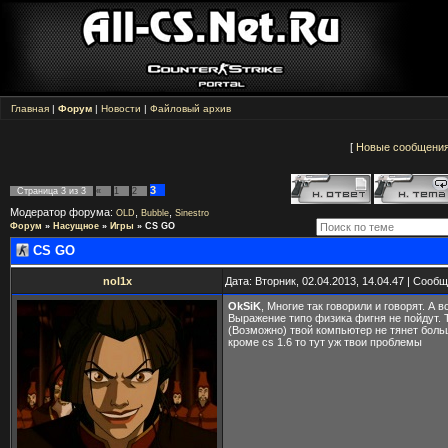
Главная
|
Форум
|
Новости
|
Файловый архив
[
Новые сообщени
3
Страница
3
из
3
«
1
2
Модератор форума:
,
,
OLD
Bubble
Sinestro
Форум
»
Насущное
»
Игры
»
CS GO
CS GO
nol1x
Дата: Вторник, 02.04.2013, 14.04.47 | Сооб
OkSiK
, Многие так говорили и говорят. А в
Выражение типо физика фигня не пойдут. 
(Возможно) твой компьютер не тянет боль
кроме cs 1.6 то тут уж твои проблемы