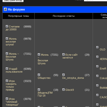
На форуме
Самы
Популярные темы
Последние ответы
пол
Считаем
(9999)
до 10000
Жизнь
(9978)
веселая
штука!
OLD
Жизнь –
(7331)
Жизнь
(7331)
Если сайт
(29)
Веселая
–
загнётся
4ERN
Штука
Веселая
Штука
EneR
Угадай
(6395)
пользователя
(55)
(27)
Общество
De_stroyka_doma
Coko
Игра
(3323)
говорить
только
Bubbl
правду
(19)
Glock9
(21)
[Модель]ПМ
ГШ-18
CAJI
Игра
(3076)
"обломай
товарища"
Xott