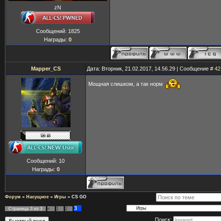
zN
Сообщений:
1825
Награды:
0
Mapper_CS
Дата: Вторник, 21.02.2017, 14.56.29 | Сообщение #
42
Мощная слишком, а так норм
Сообщений:
10
Награды:
0
Форум
»
Насущное
»
Игры
»
CS GO
3
Страница
3
из
3
«
1
2
Поиск: