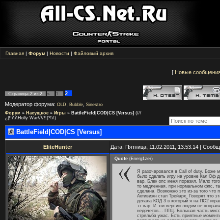
Главная
|
Форум
|
Новости
|
Файловый архив
[
Новые сообщени
2
Страница
2
из
2
«
1
Модератор форума:
,
,
OLD
Bubble
Sinestro
Форум
»
Насущное
»
Игры
»
BattleField|COD|CS [Versus]
(///
¿|!!\\\\Holly War////!!|?\\\)
BattleField|COD|CS [Versus]
EliteHunter
Дата: Пятница, 11.02.2011, 13.53.14 | Сооб
Quote
(
Energ1zer
)
Я разочаровался в Call of duty. Боже 
было сделать игру на уровне Кал Оф д
вар. Блек опс меня поразил. Мало того
то медленная, при нормальном фпс, т
сделана. Возможно это из-за того что 
Активижн стал Трейарх. Говорят что э
делала КОД 3 в который я на ПС2 игра
эт вар. И эти версии людям не понрав
недочетов... ППЦ. Большая часть мисс
стрельба ужас. Есть приятные моменты