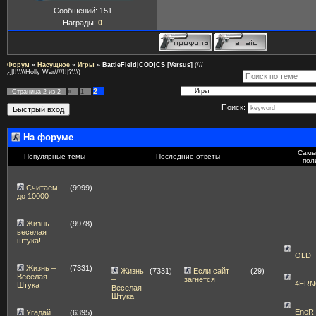
Сообщений:
151
Награды:
0
Форум
»
Насущное
»
Игры
»
BattleField|COD|CS [Versus]
(///
¿|!!\\\\Holly War////!!|?\\\)
2
Страница
2
из
2
«
1
Поиск:
На форуме
Самы
Популярные темы
Последние ответы
пол
Считаем
(9999)
до 10000
Жизнь
(9978)
веселая
штука!
OLD
Жизнь –
(7331)
Жизнь
(7331)
Если сайт
(29)
Веселая
–
загнётся
4ERN
Штука
Веселая
Штука
EneR
Угадай
(6395)