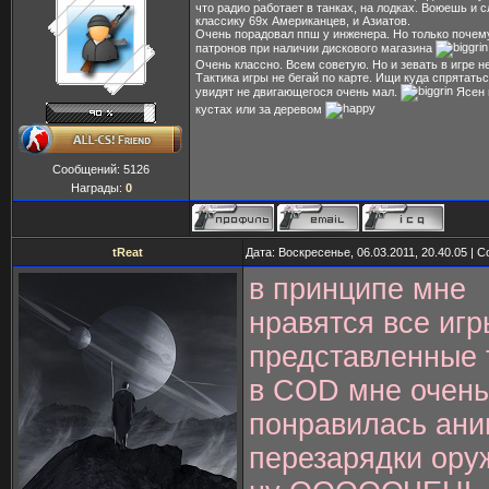
что радио работает в танках, на лодках. Воюешь и
классику 69х Американцев, и Азиатов.
Очень порадовал ппш у инженера. Но только почему
патронов при наличии дискового магазина
Очень классно. Всем советую. Но и зевать в игре н
Тактика игры не бегай по карте. Ищи куда спрятать
увидят не двигающегося очень мал.
Ясен 
кустах или за деревом
Сообщений:
5126
Награды:
0
tReat
Дата: Воскресенье, 06.03.2011, 20.40.05 |
в принципе мне
нравятся все игр
представленные т
в COD мне очень
понравилась ан
перезарядки ору