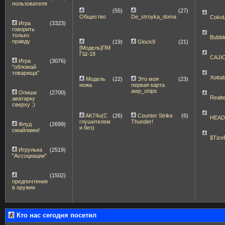
пользователя
(55)
(27)
Общество
De_stroyka_doma
Coko
Игра
(3323)
говорить
только
Bubbl
правду
(19)
Glock9
(21)
[Модель]ПМ
ГШ-18
CAJI
Игра
(3076)
"обломай
товарища"
Xott
Модель
(22)
Это моя
(23)
ножа
первая карта
awp_ships
Опиши
(2700)
Realt
аватарку
сверху :)
AK74u(С
(26)
Counter Strike
(6)
HEA
глушителем
Thunder!
Флуд
(2699)
и без)
смайлами!
$Tize
Игрулька
(2519)
"Ассоциации"
(1502)
предпочтения
в оружии
Кто нас сегодня посетил