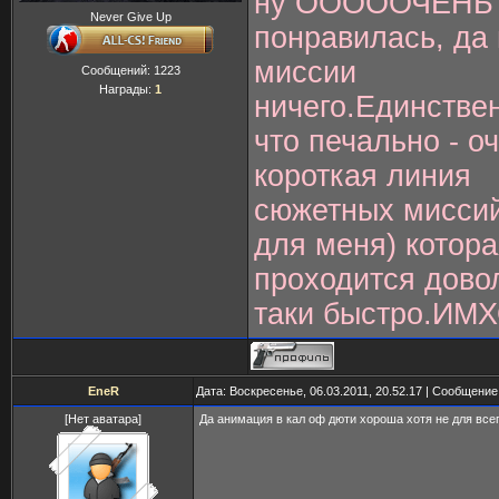
ну ОООООЧЕНЬ
Never Give Up
понравилась, да 
миссии
Сообщений:
1223
Награды:
1
ничего.Единстве
что печально - о
короткая линия
сюжетных миссий
для меня) котор
проходится дово
таки быстро.ИМ
EneR
Дата: Воскресенье, 06.03.2011, 20.52.17 | Сообщени
[Нет аватара]
Да анимация в кал оф дюти хороша хотя не для всег