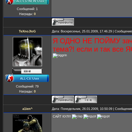
Сообщений:
1
Награды:
0
TeXnoJIoG
Дата: Воскресенье, 25.01.2009, 17.46.29 | Сообщени
Я ОДНО НЕ ПОЙМУ зач
тема?! если и так все Я
Сообщений:
79
Награды:
0
a1ien^
Дата: Понедельник, 26.01.2009, 10.50.09 | Сообщени
САЙТ КУЛ!!!