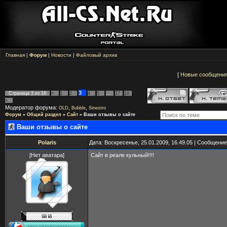
Главная
|
Форум
|
Новости
|
Файловый архив
[
Новые сообщени
3
Страница
3
из
18
«
1
2
4
5
…
17
18
»
Модератор форума:
,
,
OLD
Bubble
Sinestro
Форум
»
Общий раздел
»
Сайт
»
Ваши отзывы о сайте
Ваши отзывы о сайте
Polaris
Дата: Воскресенье, 25.01.2009, 16.49.05 | Сообщени
[Нет аватара]
Сайт в реале кульный!!!!