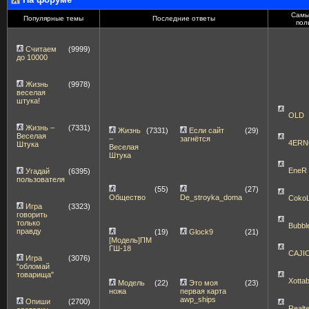
Самы
Популярные темы
Последние ответы
пол
Считаем
(9999)
до 10000
Жизнь
(9978)
веселая
штука!
OLD
Жизнь –
(7331)
Жизнь
(7331)
Если сайт
(29)
Веселая
–
загнётся
4ERN
Штука
Веселая
Штука
EneR
Угадай
(6395)
пользователя
(55)
(27)
Общество
De_stroyka_doma
Coko
Игра
(3323)
говорить
только
Bubbl
правду
(19)
Glock9
(21)
[Модель]ПМ
ГШ-18
CAJI
Игра
(3076)
"обломай
товарища"
Xott
Модель
(22)
Это моя
(23)
ножа
первая карта
awp_ships
Опиши
(2700)
Realt