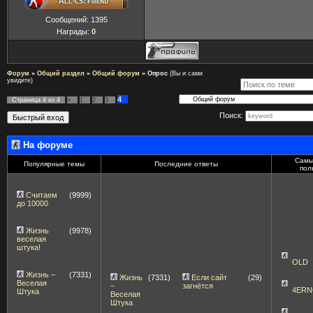
Сообщений:
1395
Награды:
0
Форум
»
Общий раздел
»
Общий форум
»
Опрос
(Вы и сами
увидите)
4
Страница
4
из
4
«
1
2
3
Поиск:
На форуме
Самы
Популярные темы
Последние ответы
пол
Считаем
(9999)
до 10000
Жизнь
(9978)
веселая
штука!
OLD
Жизнь –
(7331)
Жизнь
(7331)
Если сайт
(29)
Веселая
–
загнётся
4ERN
Штука
Веселая
Штука