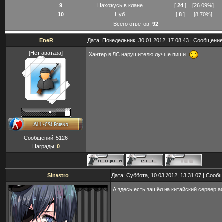
9
.
Нахожусь в клане
[
24
]
[26.09%]
10
.
Нуб
[
8
]
[8.70%]
Всего ответов:
92
EneR
Дата: Понедельник, 30.01.2012, 17.08.43 | Сообщени
[Нет аватара]
Хантер в ЛС нарушителю лучше пиши.
Сообщений:
5126
Награды:
0
Sinestro
Дата: Суббота, 10.03.2012, 13.31.07 | Соо
А здесь есть зашёл на китайский сервер 