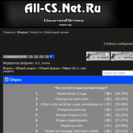
Главная
|
Форум
|
Новости
|
Файловый архив
[
Новые сообщени
4
Страница
4
из
4
«
1
2
3
Модератор форума:
,
OLD
Bubble
Форум
»
Общий раздел
»
Общий форум
»
Опрос
(Вы и сами
увидите)
Опрос
Что из этого вам соответствует?
1
.
Играю более 1 года
[
36
]
[39.13%]
2
.
Никогда не юзал читы
[
23
]
[25.00%]
3
.
Юзал читы на ботах и для эксперимента
[
17
]
[18.48%]
4
.
Гетеросексуал (ка)
[
10
]
[10.87%]
5
.
Иногда пугаюсь в КС
[
14
]
[15.22%]
6
.
Играю хладнокровно
[
25
]
[27.17%]
7
.
Играю за себя
[
17
]
[18.48%]
8
.
Играю за команду (жертвую собой)
[
30
]
[32.61%]