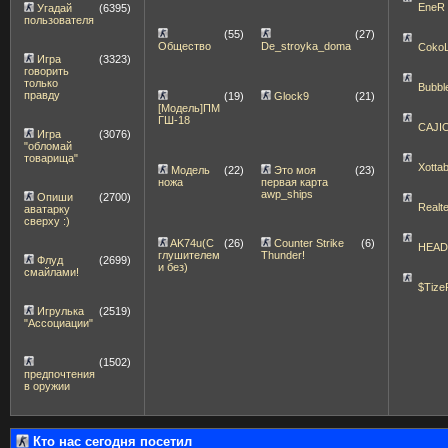
EneR
Угадай
(6395)
пользователя
(55)
(27)
Общество
De_stroyka_doma
Coko
Игра
(3323)
говорить
только
Bubbl
правду
(19)
Glock9
(21)
[Модель]ПМ
ГШ-18
CAJI
Игра
(3076)
"обломай
товарища"
Xott
Модель
(22)
Это моя
(23)
ножа
первая карта
awp_ships
Опиши
(2700)
Realt
аватарку
сверху :)
AK74u(С
(26)
Counter Strike
(6)
HEA
глушителем
Thunder!
Флуд
(2699)
и без)
смайлами!
$Tize
Игрулька
(2519)
"Ассоциации"
(1502)
предпочтения
в оружии
Кто нас сегодня посетил