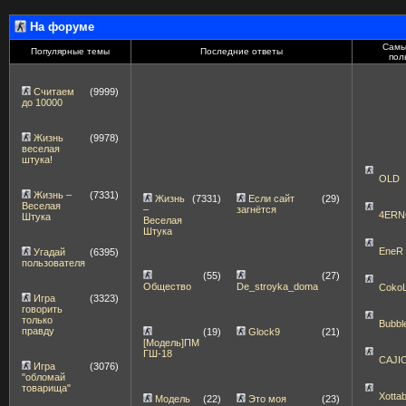
На форуме
Самы
Популярные темы
Последние ответы
пол
Считаем
(9999)
до 10000
Жизнь
(9978)
веселая
штука!
OLD
Жизнь –
(7331)
Жизнь
(7331)
Если сайт
(29)
Веселая
–
загнётся
4ERN
Штука
Веселая
Штука
EneR
Угадай
(6395)
пользователя
(55)
(27)
Общество
De_stroyka_doma
Coko
Игра
(3323)
говорить
только
Bubbl
правду
(19)
Glock9
(21)
[Модель]ПМ
ГШ-18
CAJI
Игра
(3076)
"обломай
товарища"
Xott
Модель
(22)
Это моя
(23)