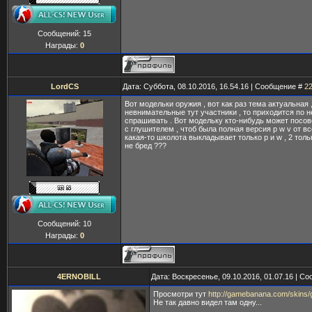
Сообщений:
15
Награды:
0
LordCS
Дата: Суббота, 08.10.2016, 16.54.16 | Сообщение #
2
Вот модельки оружия , вот как раз тема актуальная ,
невнимательные тут участники , то приходится по н
спрашивать . Вот модельку кто-нибудь может посо
с глушителем , чтоб была полная версия p w v от все
какая-то школота выкладывает только p и w , 2 толь
не бред ???
Сообщений:
10
Награды:
0
4ERNOBILL
Дата: Воскресенье, 09.10.2016, 01.07.16 | С
Просмотри тут
http://gamebanana.com/skins
Не так давно видел там одну...