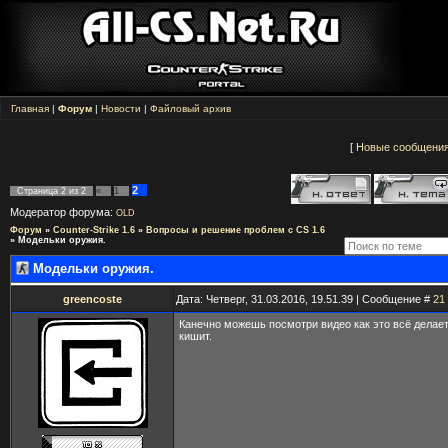
Главная
|
Форум
|
Новости
|
Файловый архив
[
Новые сообщени
2
Страница
2
из
2
«
1
Модератор форума:
OLD
Форум
»
Counter-Strike 1.6
»
Вопросы и решение проблем с CS 1.6
»
Модельки оружия.
Модельки оружия.
greencoste
Дата: Четверг, 31.03.2016, 19.51.39 | Сообщение #
21
Канечно можешь посмотри видео как это всё делает
кишит.