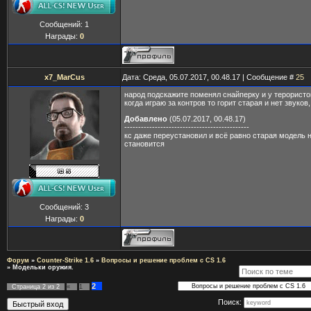
Сообщений:
1
Награды:
0
x7_MarCus
Дата: Среда, 05.07.2017, 00.48.17 | Сообщение #
25
народ подскажите поменял снайперку и у терорист
когда играю за контров то горит старая и нет звуков
Добавлено
(05.07.2017, 00.48.17)
---------------------------------------------
кс даже переустановил и всё равно старая модель 
становится
Сообщений:
3
Награды:
0
Форум
»
Counter-Strike 1.6
»
Вопросы и решение проблем с CS 1.6
»
Модельки оружия.
2
Страница
2
из
2
«
1
Поиск: