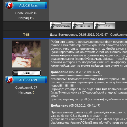
Сообщений:
45
Награды:
0
T-88
Дата: Воскресенье, 05.08.2012, 09.41.47 | Сообщени
Ребят это сделать нереально все конфиги оружия х
файле cstrike\dlls\mp.dll там хранятся свойства все
оружия, текстовых переменных и т.д. Чтобы взлома
нужен программист со стажем 20лет со знанием вс
компьютерных языков и соответствующим софтом д
редактирования (попробуй скачать aklepad - такой
блокнот и открой его, попробуй изменить шифровку 
какие нибудь другие может найдешь там о чем я го
Добавлено
(05.08.2012, 09.06.21)
---------------------------------------------
Кто первый взломает этот файл станет героем. Он 
сможет изменять параметры оружие, но и добавлят
новое!!!!!!!!!!!!!!!!!!!!
Сообщений:
27
-Пример: кто играл в CZ видел что там появился н
(и за Т-непомню и за СТ-российский спецназ) разра
Награды:
0
Valve
просто редактнули mp.dll (чуть-чуть) и добавили н
Добавлено
(05.08.2012, 09.41.47)
---------------------------------------------
При изменении файла mp.dll произойдёт конфликт с
уже не будет CS а будет х..н знает что.
(архив всех клиентов игр valve в no-steam версии х
platform\steam\games\ClientGameInfo.vdf открываетс