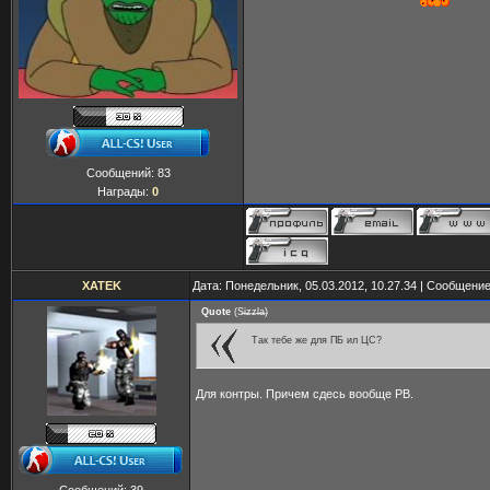
Сообщений:
83
Награды:
0
XATEK
Дата: Понедельник, 05.03.2012, 10.27.34 | Сообщени
Quote
(
S̶i̶z̶z̶l̶a̶
)
Так тебе же для ПБ ил ЦС?
Для контры. Причем сдесь вообще PB.