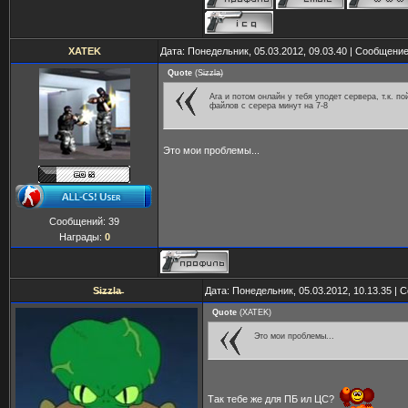
XATEK
Дата: Понедельник, 05.03.2012, 09.03.40 | Сообщени
Quote
(
S̶i̶z̶z̶l̶a̶
)
Ага и потом онлайн у тебя уподет сервера, т.к. по
файлов с серера минут на 7-8
Это мои проблемы...
Сообщений:
39
Награды:
0
S̶i̶z̶z̶l̶a̶
Дата: Понедельник, 05.03.2012, 10.13.35 |
Quote
(
XATEK
)
Это мои проблемы...
Так тебе же для ПБ ил ЦС?