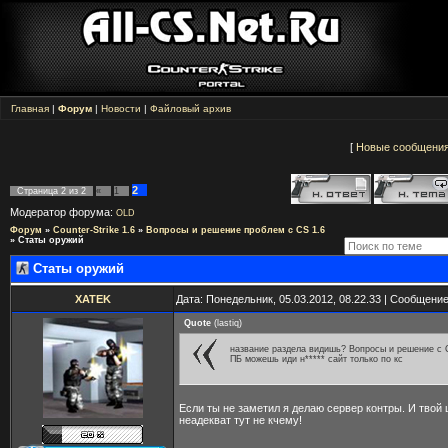
Главная
|
Форум
|
Новости
|
Файловый архив
[
Новые сообщени
2
Страница
2
из
2
«
1
Модератор форума:
OLD
Форум
»
Counter-Strike 1.6
»
Вопросы и решение проблем с CS 1.6
»
Статы оружий
Статы оружий
XATEK
Дата: Понедельник, 05.03.2012, 08.22.33 | Сообщени
Quote
(
lastiq
)
название раздела видишь? Вопросы и решение с 
ПБ можешь иди н***** сайт только по кс
Если ты не заметил я делаю сервер контры. И твой
неадекват тут не кчему!