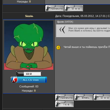
Награды:
0
S̶i̶z̶z̶l̶a̶
Дата: Понедельник, 05.03.2012, 14.17.01 |
Quote
(
XATEK
)
Мне это нужно для игры с друзьями! т.
Point Blank и хотелось бы коечто подр
Читай выше и ты поймешь причЁм 
Сообщений:
83
Награды:
0