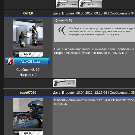
XATEK
Дата: Вторник, 06.03.2012, 09.10.16 | Сообщение #
34
Quote
(
OLD
)
Вообще вся затея под огромным сомнением ведь 
мешает тебе либо твоим друзьям вылить в инет
отредактированные параметры оружия.
Я не выкладываю вообще никогда свои наработки и
сторонних людей. Если это только очень нужно.
Сообщений:
39
Награды:
0
egor97090
Дата: Вторник, 10.04.2012, 12.17.04 | Сообщение #
35
Изменяй свой конфиг если в кс . А в РВ врятле тебе 
подскажет .