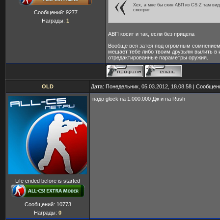
Хех, а мне бы скин АВП из CS:Z там вид
смотрит
Сообщений:
9277
Награды:
1
АВП косит и так, если без прицела
Вообще вся затея под огромным сомнением
мешает тебе либо твоим друзьям вылить в 
отредактированные параметры оружия.
OLD
Дата: Понедельник, 05.03.2012, 18.08.58 | Сообще
надо glock на 1.000.000 Дж и на Rush
Life ended before is started
Сообщений:
10773
Награды:
0