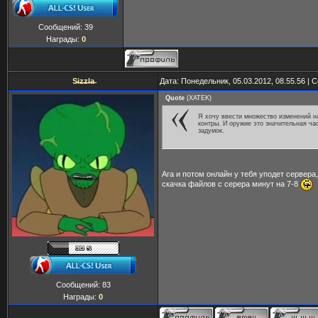
Сообщений:
39
Награды:
0
S̶i̶z̶z̶l̶a̶
Дата: Понедельник, 05.03.2012, 08.55.56 |
Quote
(
XATEK
)
Я хочу ввести множество изменений н
контры. И оружие это значительная ча
задумок.
Ага и потом онлайн у тебя уподет сервера, 
скачка файлов с серера минут на 7-8
Сообщений:
83
Награды:
0