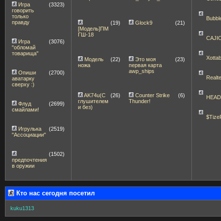
Игра
(3323)
говорить
только
Bubbl
правду
(19)
Glock9
(21)
[Модель]ПМ
ГШ-18
CAJI
Игра
(3076)
"обломай
товарища"
Xott
Модель
(22)
Это моя
(23)
ножа
первая карта
awp_ships
Опиши
(2700)
Realt
аватарку
сверху :)
AK74u(С
(26)
Counter Strike
(6)
HEA
глушителем
Thunder!
Флуд
(2699)
и без)
смайлами!
$Tize
Игрулька
(2519)
"Ассоциации"
(1502)
предпочтения
в оружии
Кто нас сегодня посетил
kuku1313