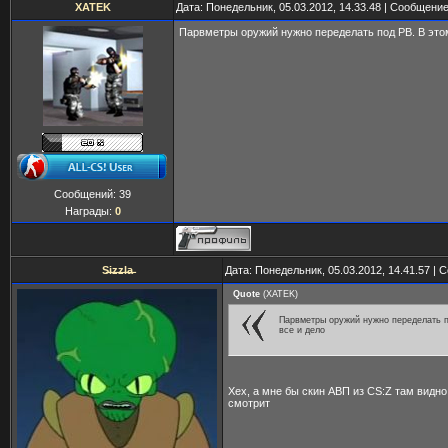
XATEK
Дата: Понедельник, 05.03.2012, 14.33.48 | Сообщени
Парвметры оружий нужно переделать под PB. В это
Сообщений:
39
Награды:
0
S̶i̶z̶z̶l̶a̶
Дата: Понедельник, 05.03.2012, 14.41.57 |
Quote
(
XATEK
)
Парвметры оружий нужно переделать п
все и дело
Хех, а мне бы скин АВП из CS:Z там видно
смотрит