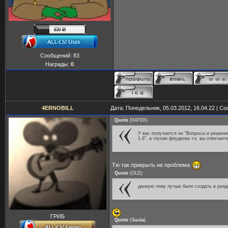
Сообщений:
83
Награды:
0
4ERNOBILL
Дата: Понедельник, 05.03.2012, 16.04.22 | 
Quote
(
XATEK
)
У вас получается не "Вопросы и решени
1.6", а глупая флудилка т.к. вы отвечает
Тю так прикрыть не проблема
Quote
(
OLD
)
данную тему лучше было создать в раз
ГРИБ
Quote
(
S̶i̶z̶z̶l̶a̶
)