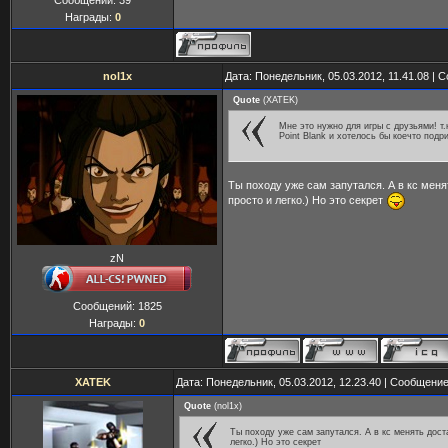
Сообщений:
39
Награды:
0
nol1x
Дата: Понедельник, 05.03.2012, 11.41.08 |
Quote
(
XATEK
)
Мне это нужно для игры с друзьями! т.
Point Blank и хотелось бы коечто подр
Ты походу уже сам запутался. А в кс меня
просто и легко.) Но это секрет
zN
Сообщений:
1825
Награды:
0
XATEK
Дата: Понедельник, 05.03.2012, 12.23.40 | Сообщени
Quote
(
nol1x
)
Ты походу уже сам запутался. А в кс менять дост
легко.) Но это секрет